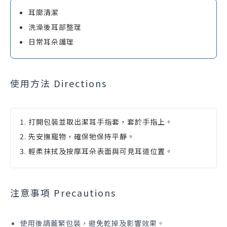
耳廓清潔
洗澡後耳部整理
日常耳朵護理
使用方法 Directions
打開包裝並取出潔耳手指套，套於手指上。
先安撫寵物，確保牠保持平靜。
輕柔抹拭及按摩耳朵表面與可見耳道位置。
注意事項 Precautions
使用後請蓋緊包裝，避免乾掉及影響效果。