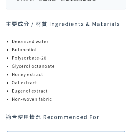
主要成分 / 材質 Ingredients & Materials
Deionized water
Butanediol
Polysorbate-20
Glycerol octanoate
Honey extract
Oat extract
Eugenol extract
Non-woven fabric
適合使用情況 Recommended For