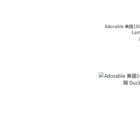
Adorable 美國
Lam