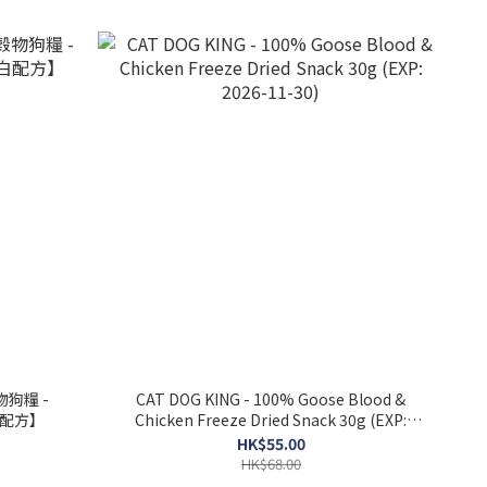
物狗糧 -
CAT DOG KING - 100% Goose Blood &
白配方】
Chicken Freeze Dried Snack 30g (EXP:
2026-11-30)
HK$55.00
HK$68.00