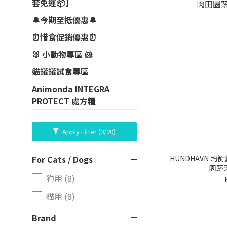
套免運📦】
🔔今期至抵優惠🔔
⏰惜食促銷優惠⏰
🐰 小動物專區 🐹
貓罐罐試食專區
Animonda INTEGRA
PROTECT 處方糧
Apply Filter
(0/20)
HUNDHAVN 均衡
For Cats / Dogs
園蔬
狗用 (8)
貓用 (8)
Brand