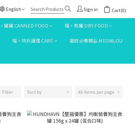
English
Sign in
Cart(0)
。罐罐 CANNED FOOD
喵。乾糧 DRY FOOD
S
喵。特別護理 CARE
貓奴必備精品 MEOWLOU
Filter
Sort by
48 Items per page