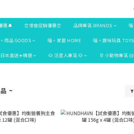
優惠🔔
⏰惜食促銷優惠⏰
品牌專區 BRANDS
喵
。用品 GOODS
喵。家居 HOME
喵。趣味玩具 TOY
日本直送✈️精選
🐶 汪星人專區 🐶
🐰 小動物專區 🐹
品 ~