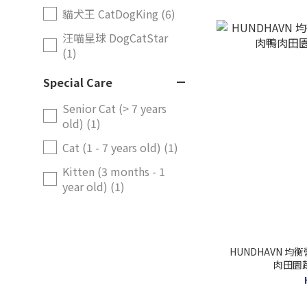
貓犬王 CatDogKing (6)
汪喵星球 DogCatStar
(1)
Special Care
Senior Cat (> 7 years
old) (1)
Cat (1 - 7 years old) (1)
Kitten (3 months - 1
year old) (1)
HUNDHAVN 均衡
肉田園