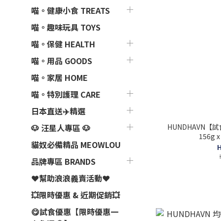
喵。健康小食 TREATS
喵。趣味玩具 TOYS
喵。保健 HEALTH
喵。用品 GOODS
喵。家居 HOME
喵。特別護理 CARE
日本直送✈️精選
HUNDHAVN
🐶 汪星人專區 🐶
156g 
貓奴必備精品 MEOWLOU
H
品牌專區 BRANDS
❤️幫助浪浪義賣活動❤️
💥限時優惠 & 近期促銷💥
😋試食優惠【限時優惠一