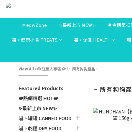
MeowZone
✨最新上市 NEW✨
🔔今期至抵
喵。健康小食 TREATS
喵。保健 HEALTH
喵
View All
/
🐶 汪星人專區 🐶
/
~ 所有狗狗產品 ~
Featured Products
~ 所有狗狗產
👑熱銷精選 HOT👑
✨最新上市 NEW✨
喵。罐罐 CANNED FOOD
喵。乾糧 DRY FOOD