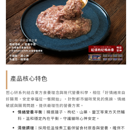
產品核心特色
哲心研系列結合東方食養理念與現代營養科學，相信「好情緒來自
好腸胃，安定幸福從一餐開始」。針對都市貓咪常見的焦躁、情緒
敏感與腸胃問題，提供最理性的營養方案。
情緒營養平衡：
精選蓮子、枸杞、山藥、靈芝等東方天然輔
料，溫和穩定內在平衡，守護貓咪心神安定。
清燉調理：
採用低溫慢煮工藝保留食材原香與營養，確保不