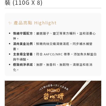
裝 (110G X 8)
✨ 產品亮點 Highlight
情緒守護配方
：嚴選蓮子、靈芝等東方輔料，溫和滋養心
神。
湯肉黃金比例
：鮮嫩肉絲交織清燉湯底，同步補水補營
養。
主食級全營養
：符合 AAFCO/NRC 標準，添加魚水解蛋白
與牛磺酸。
極致純淨承諾
：無膠、無香料、無穀物，清燉溫和易消
化。