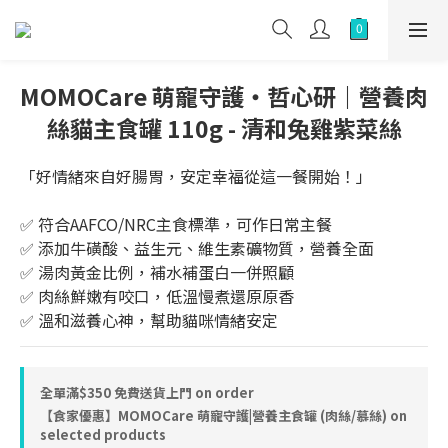
MOMOCare 萌寵守護・哲心研｜營養肉
絲貓主食罐 110g - 清和兔雞紫菜絲
「好情緒來自好腸胃，安定幸福從這一餐開始！」
✅️ 符合AAFCO/NRC主食標準，可作日常主餐
✅️ 添加牛磺酸、益生元、維生素礦物質，營養全面
✅️ 湯肉黃金比例，補水補蛋白一併照顧
✅️ 肉絲鮮嫩有咬口，低溫慢煮還原原香
✅️ 溫和滋養心神，幫助貓咪情緒安定
全單滿$350 免費送貨上門 on order
【食家優惠】MOMOCare 萌寵守護|營養主食罐 (肉絲/慕絲) on
selected products