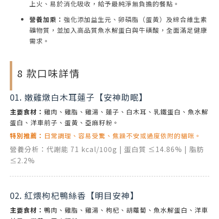
上火、易於消化吸收，給予最純淨無負擔的餐點。
營養加乘：
強化添加益生元、卵磷脂（蛋黃）及綜合維生素
礦物質，並加入高品質魚水解蛋白與牛磺酸，全面滿足健康
需求。
8 款口味詳情
01. 嫩雞燉白木耳蓮子【安神助眠】
主要食材：
雞肉、雞脂、雞湯、蓮子、白木耳、乳鐵蛋白、魚水解
蛋白、洋車前子、蛋黃、亞麻籽粉。
特別推薦：
日常調理、容易受驚、焦躁不安或過度依附的貓咪。
營養分析：代謝能 71 kcal/100g | 蛋白質 ≤14.86% | 脂肪
≤2.2%
02. 紅煨枸杞鴨絲香【明目安神】
主要食材：
鴨肉、雞脂、雞湯、枸杞、胡蘿蔔、魚水解蛋白、洋車