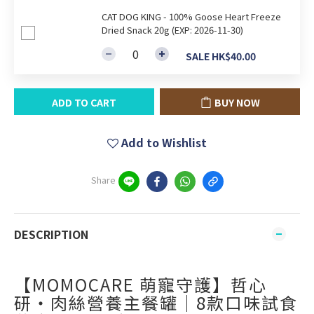
CAT DOG KING - 100% Goose Heart Freeze
Dried Snack 20g (EXP: 2026-11-30)
SALE HK$40.00
ADD TO CART
BUY NOW
Add to Wishlist
Share
DESCRIPTION
【MOMOCARE 萌寵守護】哲心
研・肉絲營養主餐罐｜8款口味試食