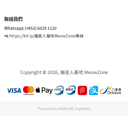
聯絡我們
Whatsapp (+852) 6029 1120
📲
https://bit.ly/貓星人基地MeowZone專線
Copyright © 2026, 貓星人基地 MeowZone
Powered by
SHOPLINE Payments
BUY NOW