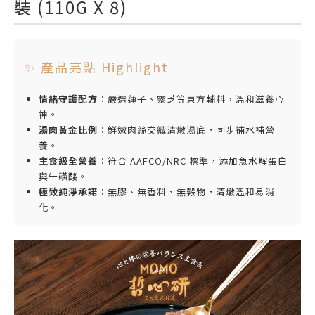
裝 (110G X 8)
✨ 產品亮點 Highlight
情緒守護配方
：嚴選蓮子、靈芝等東方輔料，溫和滋養心
神。
湯肉黃金比例
：鮮嫩肉絲交織清燉湯底，同步補水補營
養。
主食級全營養
：符合 AAFCO/NRC 標準，添加魚水解蛋白
與牛磺酸。
極致純淨承諾
：無膠、無香料、無穀物，清燉溫和易消
化。