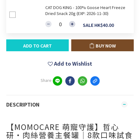
CAT DOG KING - 100% Goose Heart Freeze
Dried Snack 20g (EXP: 2026-11-30)
SALE HK$40.00
ADD TO CART
BUY NOW
Add to Wishlist
Share
DESCRIPTION
【MOMOCARE 萌寵守護】哲心
研・肉絲營養主餐罐｜8款口味試食