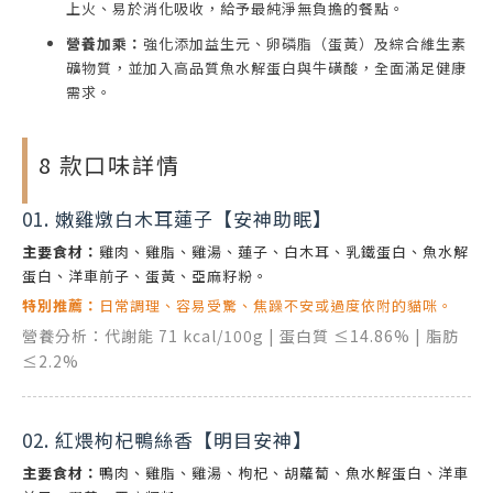
上火、易於消化吸收，給予最純淨無負擔的餐點。
營養加乘：
強化添加益生元、卵磷脂（蛋黃）及綜合維生素
礦物質，並加入高品質魚水解蛋白與牛磺酸，全面滿足健康
需求。
8 款口味詳情
01. 嫩雞燉白木耳蓮子【安神助眠】
主要食材：
雞肉、雞脂、雞湯、蓮子、白木耳、乳鐵蛋白、魚水解
蛋白、洋車前子、蛋黃、亞麻籽粉。
特別推薦：
日常調理、容易受驚、焦躁不安或過度依附的貓咪。
營養分析：代謝能 71 kcal/100g | 蛋白質 ≤14.86% | 脂肪
≤2.2%
02. 紅煨枸杞鴨絲香【明目安神】
主要食材：
鴨肉、雞脂、雞湯、枸杞、胡蘿蔔、魚水解蛋白、洋車