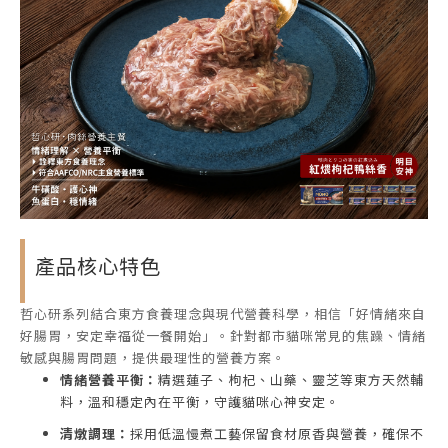
產品核心特色
哲心研系列結合東方食養理念與現代營養科學，相信「好情緒來自
好腸胃，安定幸福從一餐開始」。針對都市貓咪常見的焦躁、情緒
敏感與腸胃問題，提供最理性的營養方案。
情緒營養平衡：
精選蓮子、枸杞、山藥、靈芝等東方天然輔
料，溫和穩定內在平衡，守護貓咪心神安定。
清燉調理：
採用低溫慢煮工藝保留食材原香與營養，確保不