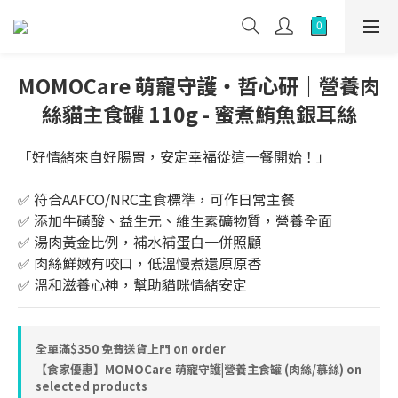
MOMOCare 萌寵守護・哲心研｜營養肉
絲貓主食罐 110g - 蜜煮鮪魚銀耳絲
「好情緒來自好腸胃，安定幸福從這一餐開始！」
✅️ 符合AAFCO/NRC主食標準，可作日常主餐
✅️ 添加牛磺酸、益生元、維生素礦物質，營養全面
✅️ 湯肉黃金比例，補水補蛋白一併照顧
✅️ 肉絲鮮嫩有咬口，低溫慢煮還原原香
✅️ 溫和滋養心神，幫助貓咪情緒安定
全單滿$350 免費送貨上門 on order
【食家優惠】MOMOCare 萌寵守護|營養主食罐 (肉絲/慕絲) on
selected products