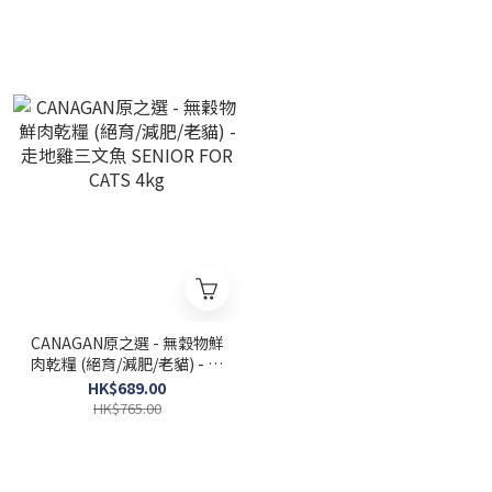
CANAGAN原之選 - 無穀物鮮
肉乾糧 (絕育/減肥/老貓) - 走
地雞三文魚 SENIOR FOR
HK$689.00
CATS 4kg
HK$765.00