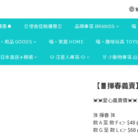
優惠🔔
⏰惜食促銷優惠⏰
品牌專區 BRANDS
喵
。用品 GOODS
喵。家居 HOME
喵。趣味玩具 TOY
日本直送✈️精選
🐶 汪星人專區 🐶
🐰 小動物專區 🐹
【🧧揮春義賣】
💓💓愛心義賣價💓💓
🎏 揮春 🎏
款 A 至 款 F 👉 $48
款 G 至 款 L 👉 $68