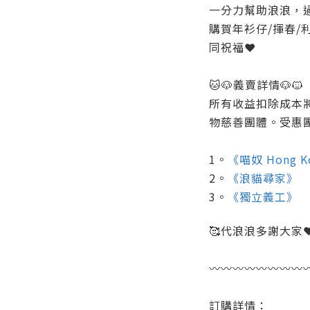
一分力幫助浪浪，過
購賀年衫仔/揮春/
同祝福❤️
🐱🐶義賣詳情🐶🐱
所有收益扣除成本
物慈善團體。受惠
1。
《喵奴 Hong Ko
2。
《浪貓尋家》
3。
《獨立義工》
🥰代浪浪多謝大家❤
〰️〰️〰️〰️〰️〰️〰️〰️〰
訂購詳情：