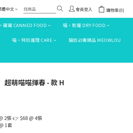
繁體中文
會員登入
購物車(0)
。罐罐 CANNED FOOD
喵。乾糧 DRY FOOD
S
喵。特別護理 CARE
貓奴必備精品 MEOWLOU
超萌喵喵揮春 - 款 H
 @ 2張 👉 $68 @ 4張
 @ 1套