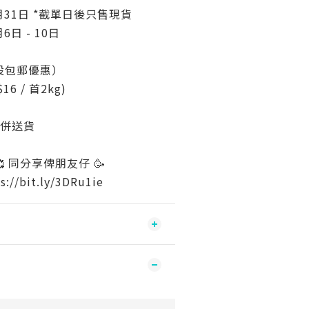
月31日 *截單日後只售現貨
6日 - 10日
設包郵優惠）
6 / 首2kg)
一併送貨
 同分享俾朋友仔 🥳
//bit.ly/3DRu1ie