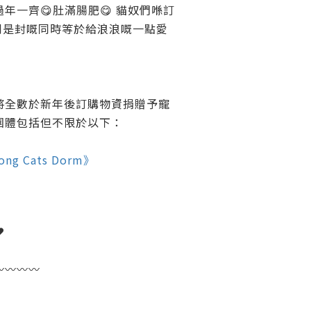
年一齊😋肚滿腸肥😋 貓奴們喺訂
利是封嘅同時等於給浪浪嘅一點愛
將全數於新年後訂購物資捐贈予寵
團體包括但不限於以下：
ng Cats Dorm》
️
️〰️〰️〰️