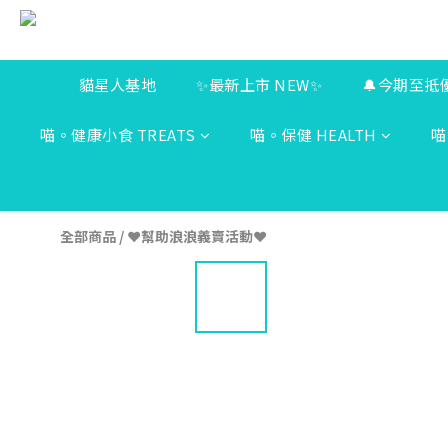
貓星人基地
✨最新上市 NEW✨
🔔今期至抵
喵。健康小食 TREATS
喵。保健 HEALTH
喵
全部商品
/
❤️幫助浪浪義賣活動❤️