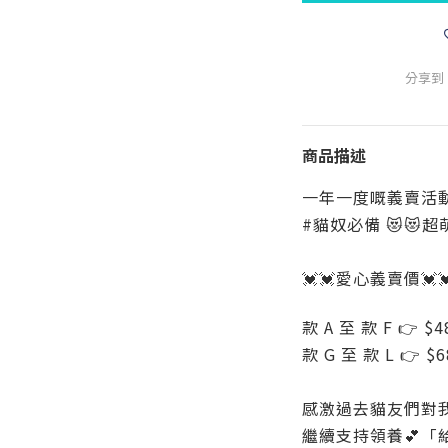
分享到
商品描述
一年一度嘅義賣活動
#貓奴必備 😻😻
💓💓愛心義賣價💓
款 A 至 款 F 👉 $4
款 G 至 款 L 👉 $
感激過去貓友們對我哋
繼續支持領養💕「