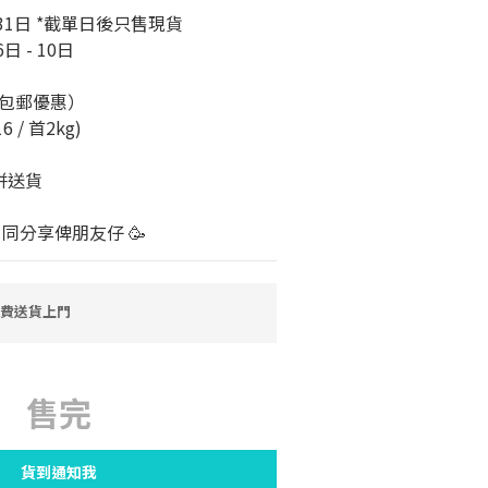
31日 *截單日後只售現貨
 - 10日
包郵優惠）
/ 首2kg) 
併送貨
 同分享俾朋友仔 🥳
免費送貨上門
售完
貨到通知我