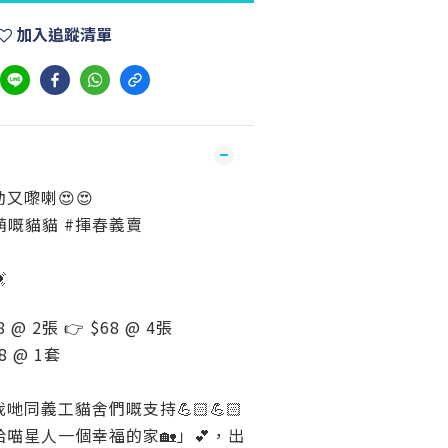
加入追蹤清單
又嚟喇😍😍
超萌嘅貓貓 #揮春義賣

8 @ 2張 👉 $68 @ 4張
68 @ 1套
同義工貓舍們嘅支持💪🏻💪🏻
給喵星人一個幸福的家🏡」💕，出