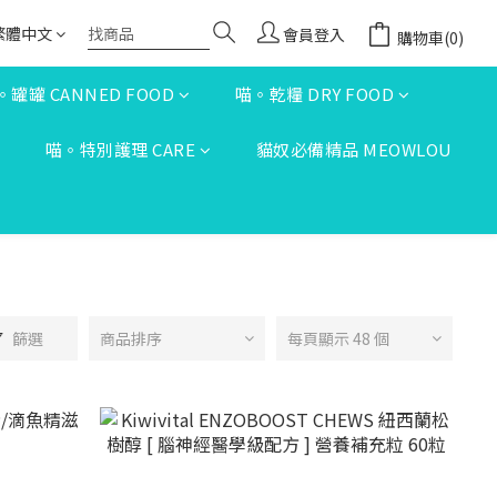
繁體中文
會員登入
購物車(0)
。罐罐 CANNED FOOD
喵。乾糧 DRY FOOD
S
喵。特別護理 CARE
貓奴必備精品 MEOWLOU
篩選
商品排序
每頁顯示 48 個