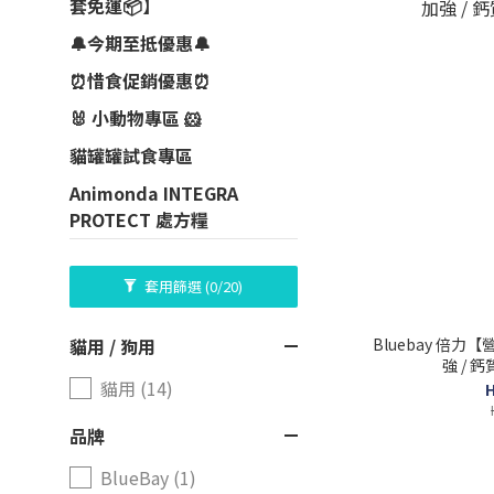
套免運📦】
🔔今期至抵優惠🔔
⏰惜食促銷優惠⏰
🐰 小動物專區 🐹
貓罐罐試食專區
Animonda INTEGRA
PROTECT 處方糧
套用篩選
(0/20)
Bluebay 倍
貓用 / 狗用
強 / 鈣
貓用 (14)
H
品牌
BlueBay (1)