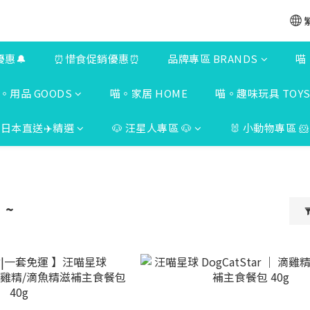
優惠🔔
⏰惜食促銷優惠⏰
品牌專區 BRANDS
喵
。用品 GOODS
喵。家居 HOME
喵。趣味玩具 TOY
日本直送✈️精選
🐶 汪星人專區 🐶
🐰 小動物專區 🐹
 ~