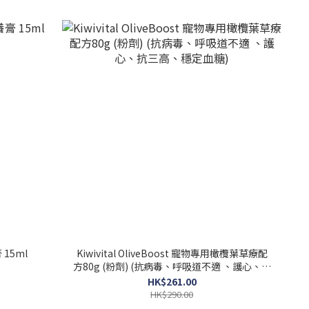
 15ml
Kiwivital OliveBoost 寵物專用橄欖葉草療配
方80g (粉劑) (抗病毒、呼吸道不適 、護心、抗
三高、穩定血糖)
HK$261.00
HK$290.00