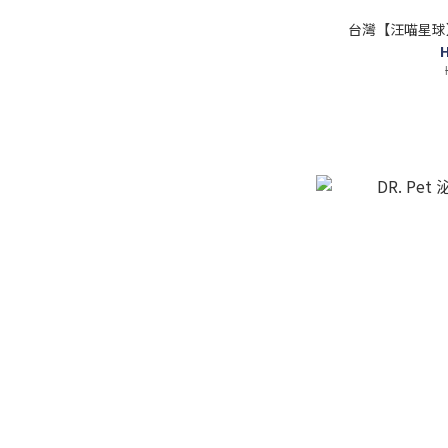
台灣【汪喵星球】紓
H