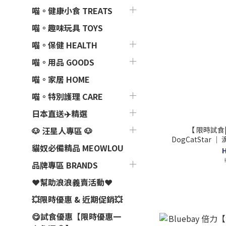
喵。健康小食 TREATS
喵。趣味玩具 TOYS
喵。保健 HEALTH
喵。用品 GOODS
喵。家居 HOME
喵。特別護理 CARE
日本直送✈️精選
【 限時試食
🐶 汪星人專區 🐶
DogCatStar
貓奴必備精品 MEOWLOU
H
品牌專區 BRANDS
❤️幫助浪浪義賣活動❤️
💥限時優惠 & 近期促銷💥
😋試食優惠【限時優惠一