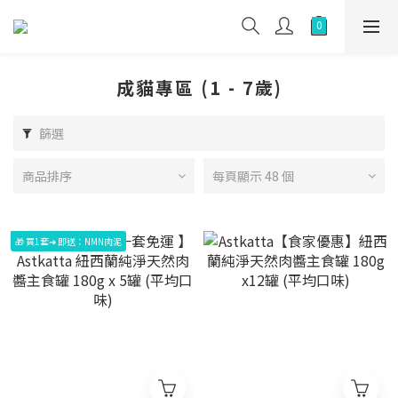
成貓專區 (1 - 7歲)
篩選
商品排序
每頁顯示 48 個
🎁 買1套➔ 即送：NMN肉泥