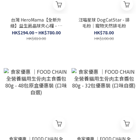
台灣 HeroMama【全新升
汪喵星球 DogCatStar - 排
級】益生菌晶球夾心糧 - 深
毛粉｜寵物天然排毛粉
海鱈魚(亮毛護膚) | 全齡貓適
HK$294.00 ~ HK$780.00
HK$78.00
用
HK$810.00
HK$100.00
食家優惠 │FOOD CHAIN 全
食家優惠 │FOOD CHAIN 全