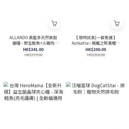
ALLANDO 奧藍多天然無穀
【 限時試食|一套免運 】
貓糧 - 野生鮭魚+火雞肉
Astkatta✨️旗艦之鮮黃鰭之
2.27kg
選✨肉絲主食罐 80g x 12罐
HK$341.00
HK$200.00
試食裝 (平均口味)
HK$379.00
HK$216.00