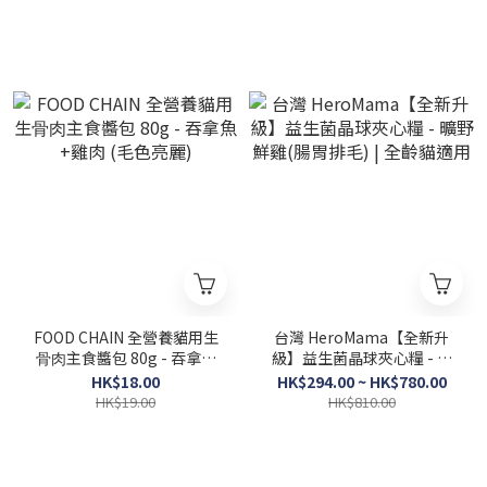
FOOD CHAIN 全營養貓⽤⽣
台灣 HeroMama【全新升
⾻⾁主食醬包 80g - 吞拿魚
級】益生菌晶球夾心糧 - 曠
+雞肉 (毛色亮麗)
野鮮雞(腸胃排毛) | 全齡貓適
HK$18.00
HK$294.00 ~ HK$780.00
用
HK$19.00
HK$810.00