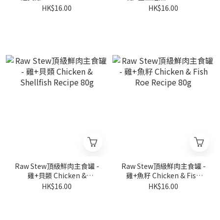
Recipe 80g
Salmon Recipe 80g
HK$16.00
HK$16.00
Raw Stew頂級鮮肉主食罐 -
Raw Stew頂級鮮肉主食罐 -
雞+貝類 Chicken &
雞+魚籽 Chicken & Fish
Shellfish Recipe 80g
Roe Recipe 80g
HK$16.00
HK$16.00