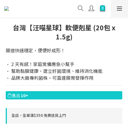
台灣【汪喵星球】軟便剋星 (20包 x
1.5g)
腸道快速穩定，便便好成形！
• 2 天有感！家庭常備應急小幫手
• 幫助黏膜健康，建立好菌環境、維持消化機能
• 品牌大廠專利菌株，可直達腸胃發揮作用
售出
10+
全店，全單滿$350 免費送貨上門