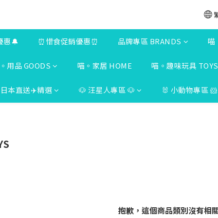
優惠🔔
⏰惜食促銷優惠⏰
品牌專區 BRANDS
喵
。用品 GOODS
喵。家居 HOME
喵。趣味玩具 TOY
日本直送✈️精選
🐶 汪星人專區 🐶
🐰 小動物專區 🐹
YS
抱歉，這個商品類別沒有相