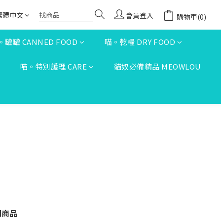
繁體中文
會員登入
購物車(0)
。罐罐 CANNED FOOD
喵。乾糧 DRY FOOD
S
喵。特別護理 CARE
貓奴必備精品 MEOWLOU
關商品