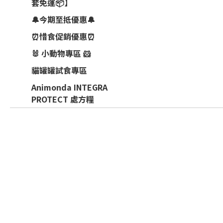
套免運📦】
🔔今期至抵優惠🔔
⏰惜食促銷優惠⏰
🐰 小動物專區 🐹
貓罐罐試食專區
Animonda INTEGRA
PROTECT 處方糧