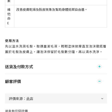
素
維
改善皮膚乾燥及脫皮現象及幫助身體抵禦自由基。
他
命
E
使用方法
先以溫水洗濕毛髮。取適量潔毛液，輕輕塗抹按摩直至泡沫徹底覆
蓋於毛髮及皮膚上。讓泡沫停留於毛髮數分鐘，再以清水洗淨。
送貨及付款方式
顧客評價
尚未有任何評價