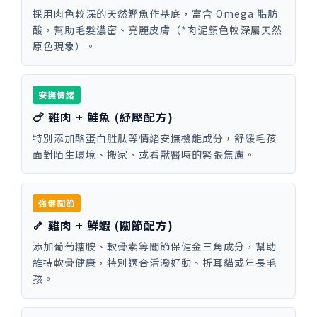
採用肉色較深的天然鰹魚作基底，富含 Omega 脂肪
酸，幫助毛髮濃密、亮麗皮膚（*肉泥顏色較深屬天然
原色現象）。
安撫情緒
🍗 雞肉 + 鮭魚 (紓壓配方)
特別添加酪蛋白胜肽等情緒安撫機能成分，舒緩毛孩
面對陌生環境、搬家、或看獸醫時的緊張焦慮。
強健關節
🦴 雞肉 + 鮮蝦 (關節配方)
添加葡萄糖胺、軟骨素等關節保健金三角成分，幫助
維持軟骨健康，特別適合活潑好動、折耳貓或年長毛
孩。