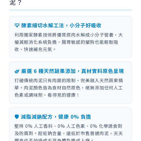
泥？
💡 酵素細切水解工法，小分子好吸收
利用獨家酵素技術將優質原肉水解成小分子營養，大
幅減輕消化系統負擔，腸胃敏感的貓狗也能輕鬆吸
收、快速補充元氣。
🌿 嚴選 6 種天然蔬果添加，真材實料原色呈現
打破傳統肉泥只有肉類的限制，完美融入天然蔬果精
華。肉泥顏色皆為食材自然原色，絕無添加任何人工
色素或調味劑，看得見的健康！
🛡️ 減脂減鈉配方，健康 0% 負擔
堅持 0% 人工香料、0% 人工色素、0% 化學誘食劑
及防腐劑。超低鈉含量，遠低於市售普通肉泥，天天
餵食也不怕造成毛孩身體負擔或上癮。