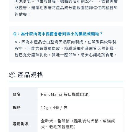
肉泥更低。但由於腎貓、糖貓的個別病況不一，飲食需嚴
格控管，建議毛拔麻將產品成分圖截圖諮詢信任的獸醫師
評估喔！
Q：為什麼肉泥中偶爾會看到微小的黑點或顆粒？
A：因為本產品皆由整塊天然原肉製成，在蒸煮與絞碎製
程中，可能含有微量魚皮、筋膜或細小骨屑等天然組織，
皆已充分磨碎乳化，質地一壓即碎，請安心讓毛孩食用。
📦 產品規格
品名
HeroMama 每日機能肉泥
規格
12g x 4條 / 包
全齡犬、全齡貓（離乳後幼犬貓、成貓成
適用對象
犬、老毛孩皆適用）