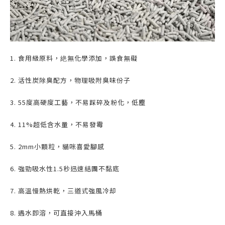
1. 食用級原料，絶無化學添加，誤食無礙
2. 活性炭除臭配方，物理吸附臭味份子
3. 55度高硬度工藝，不易踩碎及粉化，低塵
4. 11%超低含水量，不易發霉
5. 2mm小顆粒，貓咪喜愛腳感
6. 強勁吸水性1.5秒迅速結團不黏底
7. 高溫慢熱烘乾，三道式強風冷却
8. 遇水即溶，可直接沖入馬桶