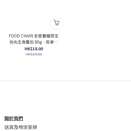
FOOD CHAIN 全營養貓⽤⽣
⾻⾁主食醬包 80g - 吞拿魚
+羊肉 (增強免疫力)
HK$18.00
HK$19.00
關於我們
送貨及物流安排