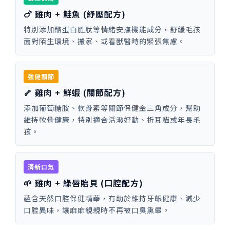
🍗 雞肉 + 鮭魚 (紓壓配方)
特別添加酪蛋白胜肽等情緒安撫機能成分，舒緩毛孩
面對陌生環境、搬家、或看獸醫時的緊張焦慮。
強健關節
🦴 雞肉 + 鮮蝦 (關節配方)
添加葡萄糖胺、軟骨素等關節保健金三角成分，幫助
維持軟骨健康，特別適合活潑好動、折耳貓或年長毛
孩。
清新口氣
🌱 雞肉 + 綠唇貽貝 (口腔配方)
蘊含天然口腔保健精華，有助於維持牙齦健康、減少
口腔異味，讓麻麻親親時不再被口臭熏暈。