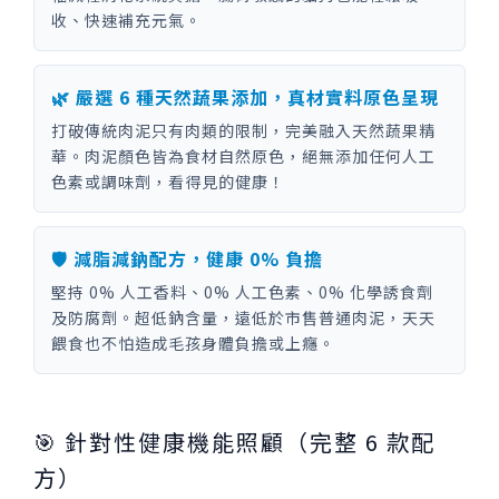
收、快速補充元氣。
🌿 嚴選 6 種天然蔬果添加，真材實料原色呈現
打破傳統肉泥只有肉類的限制，完美融入天然蔬果精
華。肉泥顏色皆為食材自然原色，絕無添加任何人工
色素或調味劑，看得見的健康！
🛡️ 減脂減鈉配方，健康 0% 負擔
堅持 0% 人工香料、0% 人工色素、0% 化學誘食劑
及防腐劑。超低鈉含量，遠低於市售普通肉泥，天天
餵食也不怕造成毛孩身體負擔或上癮。
🎯 針對性健康機能照顧（完整 6 款配
方）