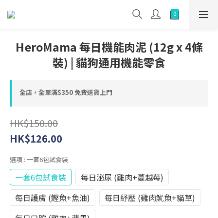
HeroMama 每日機能肉泥 (12g x 4條
裝) | 貓狗通用機能零食
全店，全單滿$350 免費送貨上門
HK$150.00
HK$126.00
選項
: 一套6包試食裝
一套6包試食裝
每日泌尿 (雞肉+蔓越莓)
每日護膚 (鰹魚+魚油)
每日紓壓 (雞肉魷魚+貓草)
每日口腔 (雞肉+蘋果)