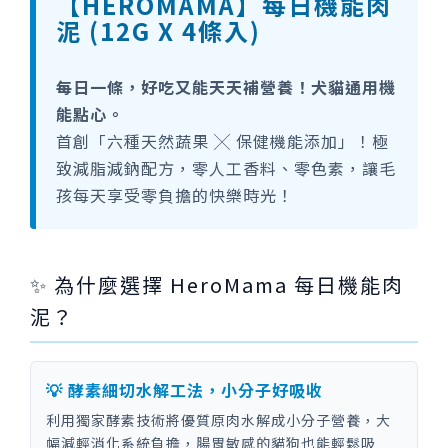
【HEROMAMA】每日機能肉
泥 (12G X 4條入)
每日一條，好吃又能天天補營養！犬貓通用機
能點心。
首創「六種天然蔬果 ╳ 保健機能添加」！極
致減脂減鈉配方，零人工香料、零色素，讓毛
孩每天享受零負擔的快樂時光！
✨ 為什麼選擇 HeroMama 每日機能肉
泥？
💡 酵素細切水解工法，小分子好吸收
利用獨家酵素技術將優質原肉水解成小分子營養，大
幅減輕消化系統負擔，腸胃敏感的貓狗也能輕鬆吸