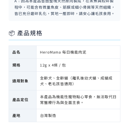
A：因為本產品皆由整塊天然原肉製成，在蒸煮與絞碎製
程中，可能含有微量魚皮、筋膜或細小骨屑等天然組織，
皆已充分磨碎乳化，質地一壓即碎，請安心讓毛孩食用。
📦 產品規格
品名
HeroMama 每日機能肉泥
規格
12g x 4條 / 包
全齡犬、全齡貓（離乳後幼犬貓、成貓成
適用對象
犬、老毛孩皆適用）
本產品為機能性寵物點心零食，無法取代日
產品定位
常醫療行為與全面主食。
產地
台灣製造