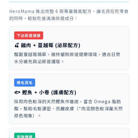
HeroMama 推出完整 6 款專屬機能配方，讓毛孩在吃零食
的同時，輕鬆吃進滿滿保健成分：
下泌尿道健康
🍒 雞肉 + 蔓越莓 (泌尿配方)
酸甜蔓越莓精華，維持貓狗尿道健康環境，適合日常
水分補充與泌尿道護理。
爆毛亮毛
🐟 鰹魚 + 小卷 (護膚配方)
採用肉色較深的天然鰹魚作基底，富含 Omega 脂肪
酸，幫助毛髮濃密、亮麗皮膚（*肉泥顏色較深屬天然
原色現象）。
安撫情緒