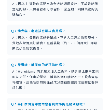
A：
可以！
這款肉泥配方為全犬貓通用設計，不論是貓咪
還是狗狗，只要喜歡都可以當作日常互動、訓練獎勵的美
味點心。
Q：幼犬貓、老毛孩也可以食用嗎？
A：
可以。
每日肉泥成分單純，不含人工添加物與鹽分，
質地非常滑順好舔食。在離乳期（約 1 - 3 個月大）即可
開始少量嘗試餵食。
Q：腎臟病、糖尿病的毛孩能吃嗎？
A：HeroMama 肉泥無添加人工香料、鈉含量比市售常規
肉泥更低。但由於腎貓、糖貓的個別病況不一，飲食需嚴
格控管，建議毛拔麻將產品成分圖截圖諮詢信任的獸醫師
評估喔！
Q：為什麼肉泥中偶爾會看到微小的黑點或顆粒？